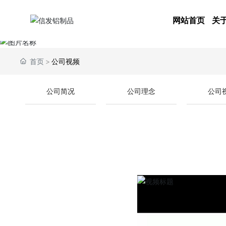
网站首页
关
首页
公司视频
公司简况
公司理念
公司