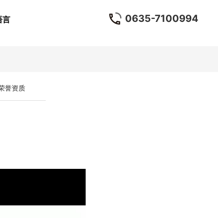
0635-7100994
语言
荣誉资质