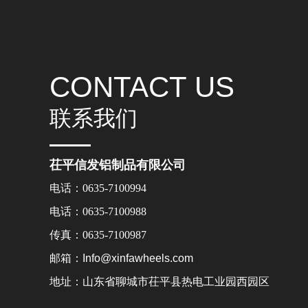
CONTACT US
联系我们
茌平信发铝制品有限公司
电话：0635-7100994
电话：0635-7100988
传真：0635-7100987
邮箱：Info@xinfawheels.com
地址：山东省聊城市茌平县热电工业园西园区