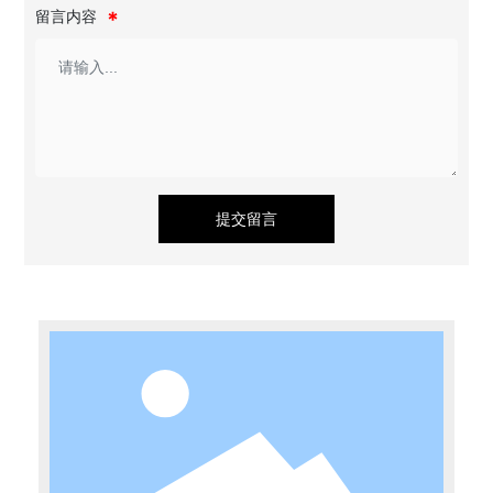
留言内容
提交留言