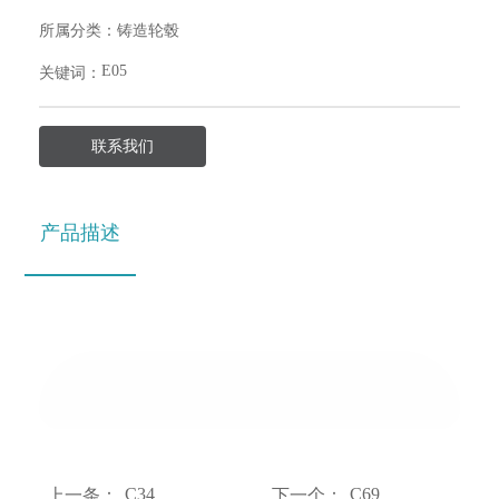
所属分类：
铸造轮毂
关键词：
E05
联系我们
产品描述
C34
C69
上一条：
下一个：