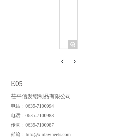
+
E05
茌平信发铝制品有限公司
电话：0635-7100994
电话：0635-7100988
传真：0635-7100987
邮箱：Info@xinfawheels.com