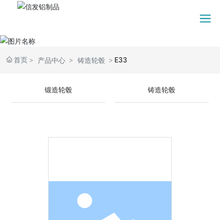
首页
E33
产品中心
铸造轮毂
锻造轮毂
铸造轮毂