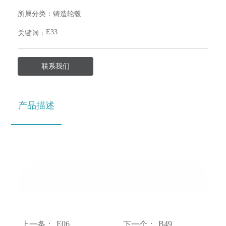
所属分类：
铸造轮毂
关键词：
E33
联系我们
产品描述
E06
B49
上一条：
下一个：