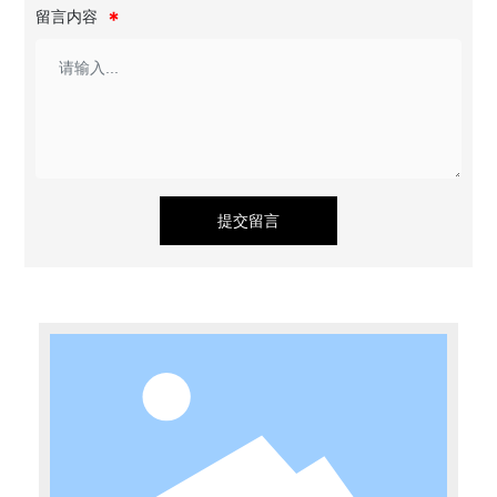
留言内容
提交留言