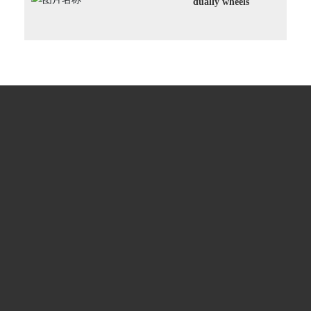
dually wheels