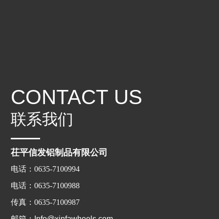
CONTACT US
联系我们
茌平信发铝制品有限公司
电话：0635-7100994
电话：0635-7100988
传真：0635-7100987
邮箱：Info@xinfawheels.com